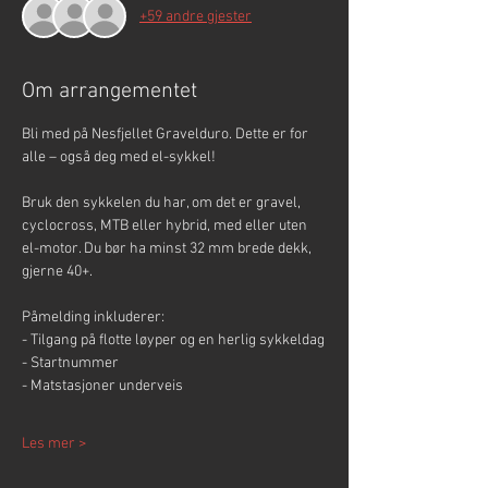
+59 andre gjester
Om arrangementet
Bli med på Nesfjellet Gravelduro. Dette er for 
alle – også deg med el-sykkel!
Bruk den sykkelen du har, om det er gravel, 
cyclocross, MTB eller hybrid, med eller uten 
el-motor. Du bør ha minst 32 mm brede dekk, 
gjerne 40+.
Påmelding inkluderer:
- Tilgang på flotte løyper og en herlig sykkeldag
- Startnummer
- Matstasjoner underveis 
Les mer >