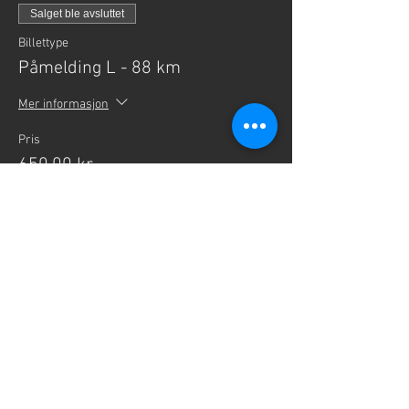
Salget ble avsluttet
Billettype
Påmelding L - 88 km
Mer informasjon
Pris
650,00 kr
+16,25 kr billettgebyr
Salget ble avsluttet
Billettype
Påmelding XL - 115 km
Mer informasjon
Pris
700,00 kr