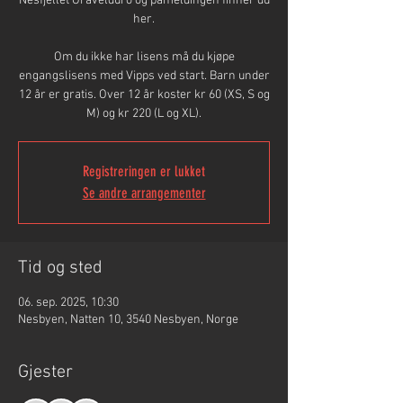
Nesfjellet Gravelduro og påmeldingen finner du
her.
Om du ikke har lisens må du kjøpe
engangslisens med Vipps ved start. Barn under
12 år er gratis. Over 12 år koster kr 60 (XS, S og
M) og kr 220 (L og XL).
Registreringen er lukket
Se andre arrangementer
Tid og sted
06. sep. 2025, 10:30
Nesbyen, Natten 10, 3540 Nesbyen, Norge
Gjester