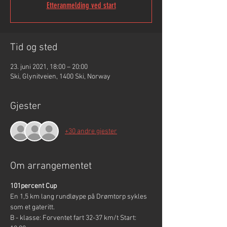
Etteranmelding ved start
Tid og sted
23. juni 2021, 18:00 – 20:00
Ski, Glynitveien, 1400 Ski, Norway
Gjester
+30 andre gjester
Om arrangementet
101percent Cup
En 1,5 km lang rundløype på Drømtorp sykles 
som et gateritt.
B - klasse: Forventet fart 32-37 km/t Start: 