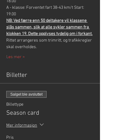
18.00
A - klasse: Forventet fart 38-43 km/t Start: 
19.00
NB: Ved færre enn 50 deltakere vil klassene 
slås sammen, slik at alle sykler sammen fra 
klokken 19. Dette opplyses tydelig om i forkant.
Rittet arrangeres som trimritt, og trafikkregler 
skal overholdes.
Les mer >
Billetter
Salget ble avsluttet
Billettype
Season card
Mer informasjon
Pris