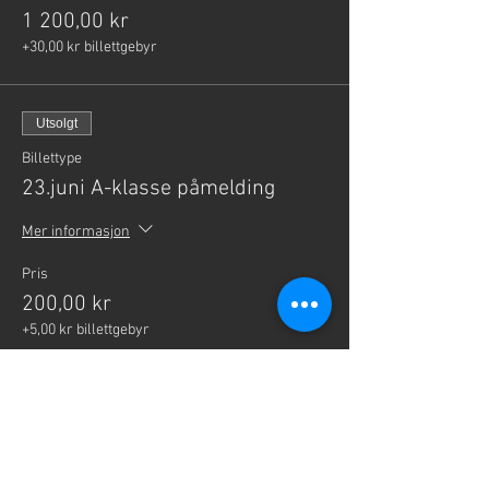
1 200,00 kr
+30,00 kr billettgebyr
Utsolgt
Billettype
23.juni A-klasse påmelding
Mer informasjon
Pris
200,00 kr
+5,00 kr billettgebyr
Salget ble avsluttet
Billettype
23.juni B-klasse påmelding